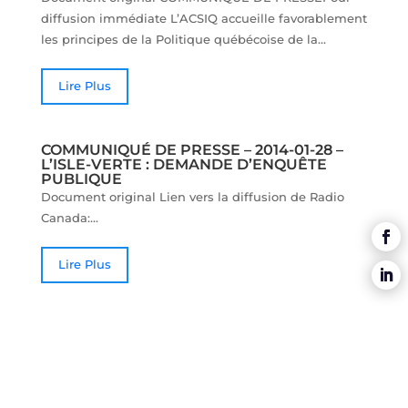
diffusion immédiate L’ACSIQ accueille favorablement
les principes de la Politique québécoise de la...
Lire Plus
COMMUNIQUÉ DE PRESSE – 2014-01-28 –
L’ISLE-VERTE : DEMANDE D’ENQUÊTE
PUBLIQUE
Document original Lien vers la diffusion de Radio
Canada:...
Lire Plus
COMMUNIQUÉ DE PRESSE – 2013-10-08 –
CONFÉRENCE LAC-MÉGANTIC
Document original COMMUNIQUÉ DE PRESSEPour
diffusion immédiate Dans le cadre de la Semaine de
la prévention des incendies L’Association des chefs