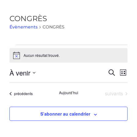
CONGRÈS
Évènements
CONGRÈS
Évènements
Aucun résultat trouvé.
Notice
Recher
Nav
À venir
Recherche
Liste
de
et
Sélectionnez
vue
navigat
une
Évè
Évènements
Aujourd’hui
suivants
Évènements
précédents
de
date.
vues
Évène
S’abonner au calendrier