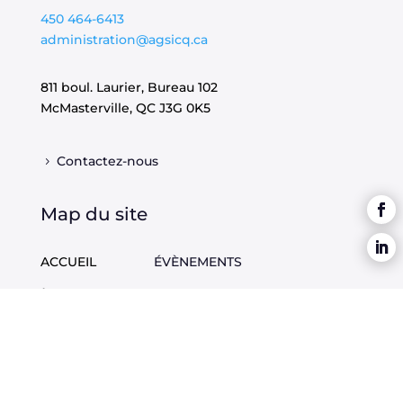
450 464-6413
administration@agsicq.ca
811 boul. Laurier, Bureau 102
McMasterville, QC
J3G 0K5
Contactez-nous
Map du site
ACCUEIL
ÉVÈNEMENTS
À PROPOS
PUBLICATIONS
DOSSIERS
EMPLOIS
ADHÉREZ
M
EMBRES