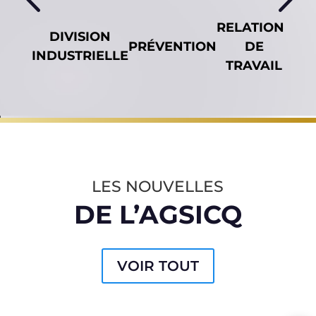
RELATIONS
DIVISION
SÉ
PRÉVENTION
DE
INDUSTRIELLE
C
TRAVAIL
LES NOUVELLES
DE L’AGSICQ
VOIR TOUT