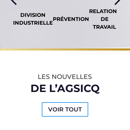
RELATIONS
DIVISION
SÉ
PRÉVENTION
DE
INDUSTRIELLE
C
TRAVAIL
LES NOUVELLES
DE L’AGSICQ
VOIR TOUT