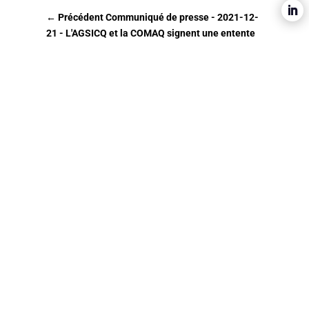
←
Précédent Communiqué de presse - 2021-12-
21 - L'AGSICQ et la COMAQ signent une entente
Suivant: Mémoire 2020 de l'ACSIQ -
Préhospitalier
→
Pour nous joindre
450 464-6413
administration@agsicq.ca
811 boul. Laurier, Bureau 102
McMasterville, QC
J3G 0K5
Contactez-nous