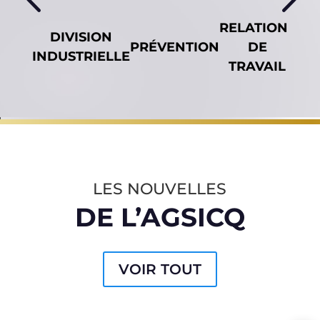
RELATIONS
DIVISION
SÉ
PRÉVENTION
DE
INDUSTRIELLE
C
TRAVAIL
LES NOUVELLES
DE L’AGSICQ
VOIR TOUT